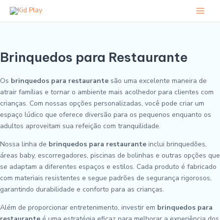
Ir
Main
para
Men
o
conteúdo
Brinquedos para Restaurante
Os
brinquedos para restaurante
são uma excelente maneira de
atrair famílias e tornar o ambiente mais acolhedor para clientes com
crianças. Com nossas opções personalizadas, você pode criar um
espaço lúdico que oferece diversão para os pequenos enquanto os
adultos aproveitam sua refeição com tranquilidade.
Nossa linha de
brinquedos para restaurante
inclui brinquedões,
áreas baby, escorregadores, piscinas de bolinhas e outras opções que
se adaptam a diferentes espaços e estilos. Cada produto é fabricado
com materiais resistentes e segue padrões de segurança rigorosos,
garantindo durabilidade e conforto para as crianças.
Além de proporcionar entretenimento, investir em
brinquedos para
restaurante
é uma estratégia eficaz para melhorar a experiência dos